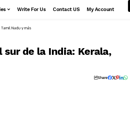
ies
Write For Us
Contact US
My Account
a, Tamil Nadu y más
 sur de la India: Kerala,
Share