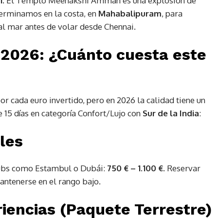
i
. El Templo Meenakshi Amman es una explosión de
Terminamos en la costa, en
Mahabalipuram
, para
al mar antes de volar desde Chennai.
 2026: ¿Cuánto cuesta este
or cada euro invertido, pero en 2026 la calidad tiene un
e 15 días en categoría Confort/Lujo con
Sur de la India
:
les
hubs como Estambul o Dubái:
750 € – 1.100 €
. Reservar
antenerse en el rango bajo.
riencias (Paquete Terrestre)