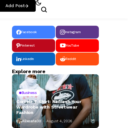
Add Post
Facebook
Instagram
Pinterest
YouTube
LinkedIn
Reddit
Explore more
Business
Corteiz T Shirt: Refresh Your
Wardrobe with Streetwear
Fashion
Alixearle30
August 4, 2026