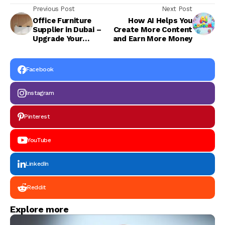
Previous Post
Next Post
Office Furniture
How AI Helps You
Supplier in Dubai –
Create More Content
Upgrade Your
and Earn More Money
Workspace with
Confidence
Facebook
Instagram
Pinterest
YouTube
LinkedIn
Reddit
Explore more