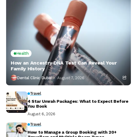
Health
How an Ancestry DNA Test Can Reveal Your
Family History
Dental Clinic Dubai
August 7, 2026
Travel
4 Star Umrah Packages: What to Expect Before
You Book
August 6, 2026
Travel
How to Manage a Group Booking with 20+