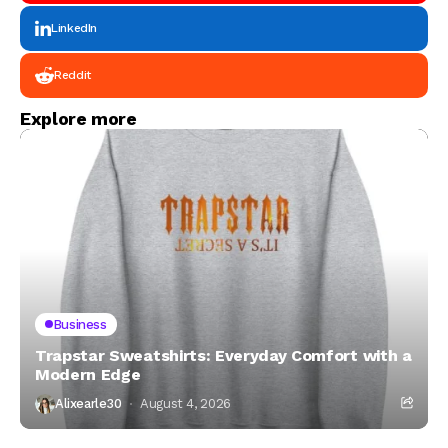
LinkedIn
Reddit
Explore more
Business
Trapstar Sweatshirts: Everyday Comfort with a
Modern Edge
Alixearle30
August 4, 2026