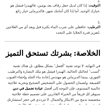
التوقيت:
إذا كان لديكِ حفل زفاف بعد يومين، فالهيدرا فيشل هو
خيارك الوحيد. أما إذا كان أمامك شهر، فالديرمابن خيار رائع.
الترطيب:
حافظي على شرب الماء بكثرة قبل وبعد أي من العلاجين
لتعزيز قدرة الخلايا على التجدد.
الخلاصة: بشرتك تستحق التميز
في النهاية، لا توجد تقنية “أفضل” بشكل مطلق، بل هناك تقنية
“أنسب” لحالتكِ الحالية. الهيدرا فيشل هو ملك النضارة والترطيب
الفوري، بينما الديرمابن هو مهندس إعادة بناء الجلد وإخفاء العيوب
العميقة. ولضمان الحصول على التشخيص الصحيح وتجربة علاجية
عالمية المستوى، فإن التوجه إلى أفضل
عيادة تجميل في دبي
سيوفر لكِ فريقاً من الخبراء القادرين على تصميم خطة علاجية
مخصصة تدمج بين الابتكار والجمال. لا تترددي في حجز استشارتكِ