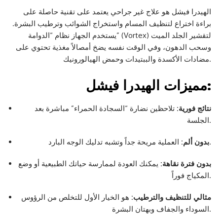
الهيدرا فيشل هو علاج غير جراحي يعتمد على تقنية حاصلة على
براءة اختراع لتنظيف المسام واستخراج الشوائب وترطيب البشرة.
يستخدم الجهاز نظام “الدوامة” (Vortex) لتقشير الجلد الميت
وسحب الدهون، وفي الوقت نفسه يضخ أمصالاً مغذية تحتوي على
مضادات الأكسدة والببتيدات وحمض الهيالورونيك.
مميزات الهيدرا فيشل:
نتائج فورية:
تلاحظين نضارة “السجادة الحمراء” مباشرة بعد
الجلسة.
العملية مريحة جداً وتشبه تدليك الوجه البارد.
بدون ألم:
بدون فترة نقاهة:
يمكنك العودة لممارسة حياتك الطبيعية أو وضع
المكياج فوراً.
مثالي للتنظيف والترطيب:
هو الخيار الأول للتخلص من الرؤوس
السوداء والجفاف وبهتان البشرة.