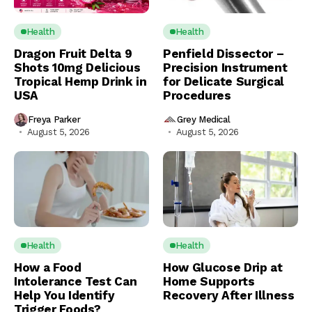
Health
Health
Dragon Fruit Delta 9
Penfield Dissector –
Shots 10mg Delicious
Precision Instrument
Tropical Hemp Drink in
for Delicate Surgical
USA
Procedures
Freya Parker
Grey Medical
August 5, 2026
August 5, 2026
Health
Health
How a Food
How Glucose Drip at
Intolerance Test Can
Home Supports
Help You Identify
Recovery After Illness
Trigger Foods?