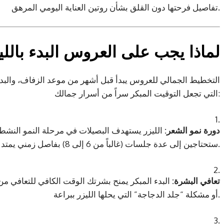
تفاصيل فرحتها دون القلق بشأن روتين العناية اليومي المرهق.
لماذا يجب على العروس البدء بالليز
التخطيط الجمالي للعروس يبدأ قبل أشهر من موعد الزفاف، والبدء 
التي تجعل التوقيت المبكر سراً من أسرار جمالك:
دورة نمو الشعر:
الليزر يستهدف البصيلات في مرحلة النمو النشط، 
ستحتاجين إلى عدة جلسات (غالباً من 6 إلى 8) بفاصل زمني يمتد لأسابيع لضمان القضاء على أغلب البصيلات.
تعافي البشرة:
البدء المبكر يمنح بشرتك الوقت الكافي للتعافي م
أو مشكلة “جلد الدجاجة” التي يحلها الليزر ببراعة.