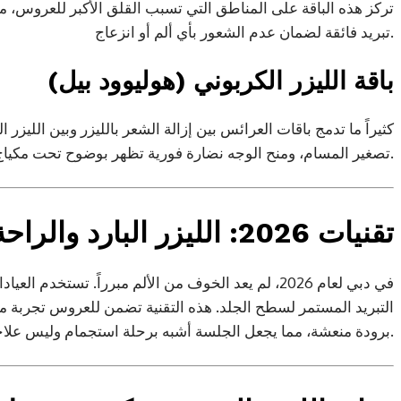
تركز هذه الباقة على المناطق التي تسبب القلق الأكبر للعروس، مع
تبريد فائقة لضمان عدم الشعور بأي ألم أو انزعاج.
باقة الليزر الكربوني (هوليوود بيل)
كثيراً ما تدمج باقات العرائس بين إزالة الشعر بالليزر وبين الليزر
تصغير المسام، ومنح الوجه نضارة فورية تظهر بوضوح تحت مكياج الزفاف.
تقنيات 2026: الليزر البارد والراحة القصوى
في دبي لعام 2026، لم يعد الخوف من الألم مبرراً. تستخدم
التبريد المستمر لسطح الجلد. هذه التقنية تضمن للعروس تجربة مري
برودة منعشة، مما يجعل الجلسة أشبه برحلة استجمام وليس علاجاً طبياً.