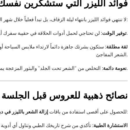
فوائد الليزر التي ستشكرين نفسك 
لا تنتهي فوائد الليزر بانتهاء ليلة الزفاف، بل تبدأ فعلياً خلال شهر العسل وما بعده:
لن تحتاجي لحمل أدوات الحلاقة في حقيبة سفرك أو البحث عن صالون تجميل في بلد غريب.
توفير الوقت:
ثقة مطلقة:
ستكون بشرتك جاهزة دائماً لارتداء ملابس السباحة أو
الشعر المفاجئ.
التخلص من “الشعر تحت الجلد” والبثور المزعجة يمنحك ملمساً حريرياً يلاحظه الجميع.
نعومة دائمة:
نصائح ذهبية للعروس قبل الجلسة ا
، اتبعي هذه الخطوات:
للحصول على أقصى استفادة من باقات
إزالة الشعر بالليزر في د
الاستشارة الطبية:
تأكدي من شرح تاريخك الطبي وتناول أي أدوية لل