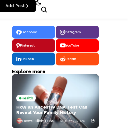
Add Post
Facebook
Instagram
Pinterest
YouTube
LinkedIn
Reddit
Explore more
Health
How an Ancestry DNA Test Can
Reveal Your Family History
Dental Clinic Dubai
August 7, 2026