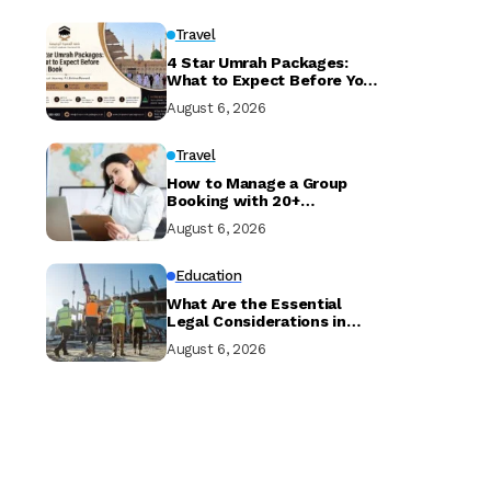
Travel
4 Star Umrah Packages:
What to Expect Before You
Book
August 6, 2026
Travel
How to Manage a Group
Booking with 20+
Travellers and Multiple
August 6, 2026
Room Types
Education
What Are the Essential
Legal Considerations in
Property Development?
August 6, 2026