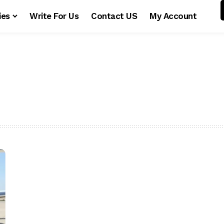
ies
Write For Us
Contact US
My Account